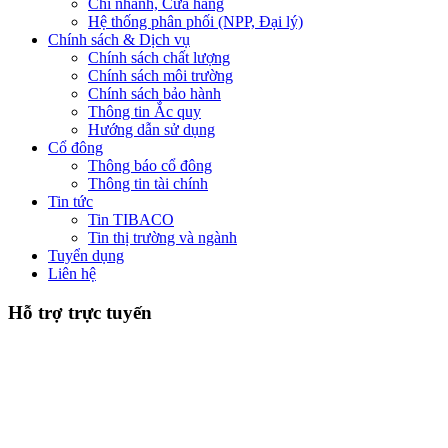
Chi nhánh, Cửa hàng
Hệ thống phân phối (NPP, Đại lý)
Chính sách & Dịch vụ
Chính sách chất lượng
Chính sách môi trường
Chính sách bảo hành
Thông tin Ắc quy
Hướng dẫn sử dụng
Cổ đông
Thông báo cổ đông
Thông tin tài chính
Tin tức
Tin TIBACO
Tin thị trường và ngành
Tuyển dụng
Liên hệ
Hỗ trợ trực tuyến