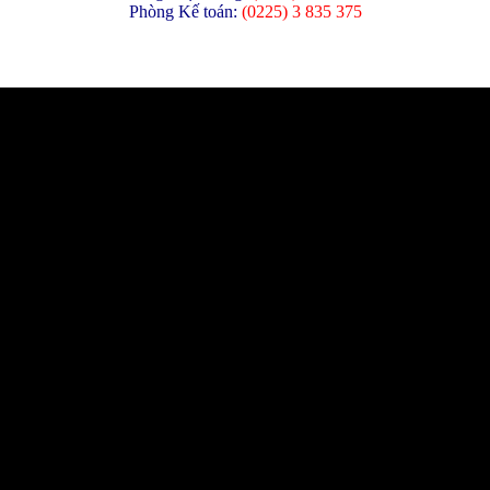
Phòng Kế toán:
(
0225) 3 835 375