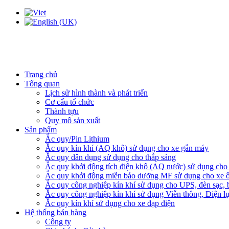
Trang chủ
Tổng quan
Lịch sử hình thành và phát triển
Cơ cấu tổ chức
Thành tựu
Quy mô sản xuất
Sản phẩm
Ắc quy/Pin Lithium
Ắc quy kín khí (AQ khô) sử dụng cho xe gắn máy
Ắc quy dân dụng sử dụng cho thắp sáng
Ắc quy khởi động tích điện khô (AQ nước) sử dụng cho x
Ắc quy khởi động miễn bảo dưỡng MF sử dụng cho xe ô
Ắc quy công nghiệp kín khí sử dụng cho UPS, đèn sạc,
Ắc quy công nghiệp kín khí sử dụng Viễn thông, Điện l
Ắc quy kín khí sử dụng cho xe đạp điện
Hệ thống bán hàng
Công ty