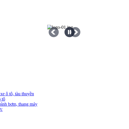
e ô tô, tàu thuyền
 tô
 bình bơm, thang máy
ực