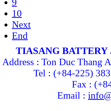
9
10
Next
End
TIASANG BATTERY
Address : Ton Duc Thang A
Tel : (+84-225) 38
Fax : (+8
Email :
info@