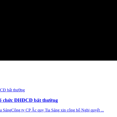
tổ chức ĐHĐCĐ bất thường
 SángCông ty CP Ắc quy Tia Sáng xin công bố Nghị quyết ...