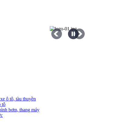
e ô tô, tàu thuyền
 tô
 bình bơm, thang máy
ực