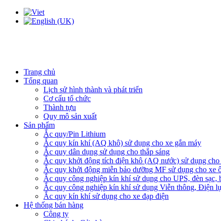
Trang chủ
Tổng quan
Lịch sử hình thành và phát triển
Cơ cấu tổ chức
Thành tựu
Quy mô sản xuất
Sản phẩm
Ắc quy/Pin Lithium
Ắc quy kín khí (AQ khô) sử dụng cho xe gắn máy
Ắc quy dân dụng sử dụng cho thắp sáng
Ắc quy khởi động tích điện khô (AQ nước) sử dụng cho x
Ắc quy khởi động miễn bảo dưỡng MF sử dụng cho xe ô
Ắc quy công nghiệp kín khí sử dụng cho UPS, đèn sạc,
Ắc quy công nghiệp kín khí sử dụng Viễn thông, Điện l
Ắc quy kín khí sử dụng cho xe đạp điện
Hệ thống bán hàng
Công ty