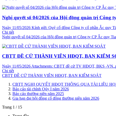
Nghị quyết số 04/2026 của Hội đồng quản trị Công t
Ngày 11/05/2026 Kính gửi: Quý cổ đông Công ty cổ phần Ắc quy Tia
Chi tiết
Nghị quyết số 04/2026 của Hội đồng quản trị Công ty CP Ắc quy Ti
CBTT ĐỀ CỬ THÀNH VIÊN HĐQT, BAN KIỂM 
Ngày 11/05/2026 Attachments: CBTT đề cử TV HĐQT, BKS -VN
Chi tiết
CBTT ĐỀ CỬ THÀNH VIÊN HĐQT, BAN KIỂM SOÁT
CBTT NGHỊ QUYẾT HĐQT THÔNG QUA TÀI LIỆU H
Báo cáo tài chính Qúy I năm 2026
Báo cáo thường niên năm 2025
Gia hạn đại hội đồng cổ đông thường niên năm 2026
Trang 1 / 15
Trang đầu