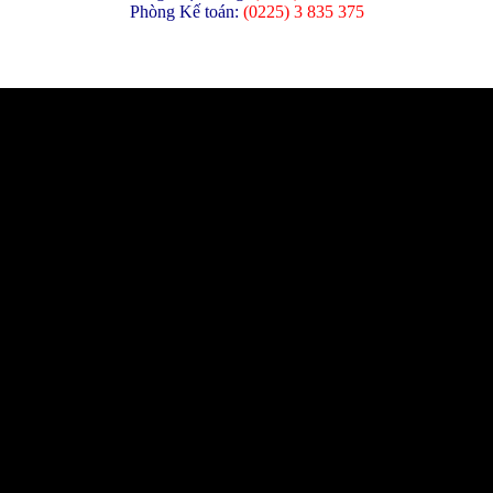
Phòng Kế toán:
(
0225) 3 835 375