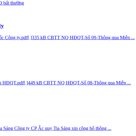
 bất thường
ty
đốc Công ty.pdf[ ]335 kB CBTT NQ HĐQT-Số 09-Thông qua Miễn ...
tịch HĐQT.pdf[ ]449 kB CBTT NQ HĐQT-Số 08-Thông qua Miễn ...
 Sáng Công ty CP Ắc quy Tia Sáng xin công bố thông ...