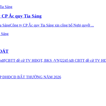
y CP Ắc quy Tia Sáng
 SángCông ty CP Ắc quy Tia Sáng xin công bố Nghị quyết ...
a Sáng
SOÁT
..pdf[CBTT đề cử TV HĐQT, BKS -VN]2245 kB CBTT đề cử TV HĐ
ỌP ĐHĐCĐ BẤT THƯỜNG NĂM 2026