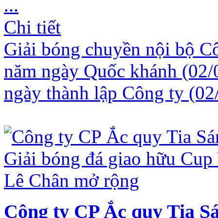
...
Chi tiết
Giải bóng chuyền nội bộ C
năm ngày Quốc khánh (02/
ngày thành lập Công ty (0
Công ty CP Ắc quy Tia Sá