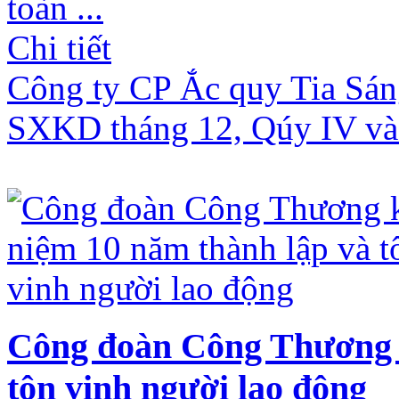
toàn ...
Chi tiết
Công ty CP Ắc quy Tia Sán
SXKD tháng 12, Qúy IV và
Công đoàn Công Thương k
tôn vinh người lao động