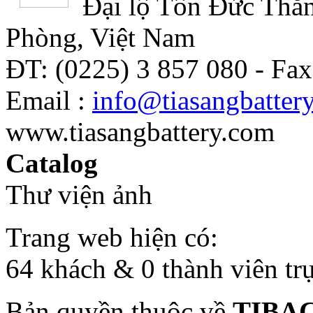
Đại lộ Tôn Đức Thắn
Phòng, Việt Nam
ĐT: (0225) 3 857 080 - Fax
Email :
info@tiasangbatter
www.tiasangbattery.com
Catalog
Thư viện ảnh
Trang web hiện có:
64 khách & 0 thành viên tr
Bản quyền thuộc về
TIBA